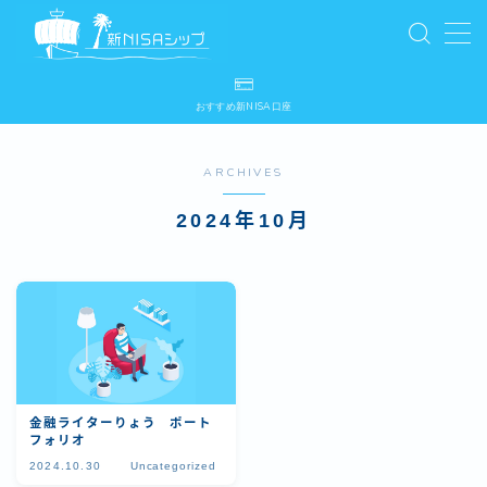
MENU
おすすめ新NISA口座
おすすめ新NISA口座
お問い合わせ
お問い合わせ
ARCHIVES
プライバシーポリシー
プロフィール
2024年10月
利用規約／特定商取引法に基づく表記
国税庁
投資信託協会
新NISA
新NISAシップ
日本証券業協会
有料記事の決済完了ページ
運営者情報
金融ライターりょう ポート
フォリオ
金融庁
2024.10.30
Uncategorized